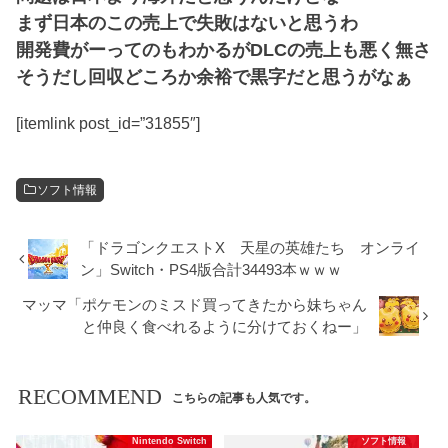
まず日本のこの売上で失敗はないと思うわ
開発費がーってのもわかるがDLCの売上も悪く無さ
そうだし回収どころか余裕で黒字だと思うがなぁ
[itemlink post_id=”31855″]
ソフト情報
「ドラゴンクエストX 天星の英雄たち オンライ
ン」Switch・PS4版合計34493本ｗｗｗ
マッマ「ポケモンのミスド買ってきたから妹ちゃん
と仲良く食べれるように分けておくねー」
RECOMMEND
こちらの記事も人気です。
Nintendo Switch
ソフト情報