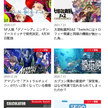
2020.3.27
2021.7.23
SF人狼『グノーシア』ニンテン
大逆転裁判1&2「Switchにはトロ
ドースイッチで発売決定。4月30
フィー実績と同様の機能が無かっ
日配信
た為…
ソフト情報
ソフト情報
2019.11.24
2020.7.13
アマゾンで「アストラルチェイ
カプコン渾身の新規IP「深世海」
ン」がだいぶ安くなっている模様
はなぜ光速で忘れ去られてしまっ
たのか？
Nintendo Switch
ソフト情報