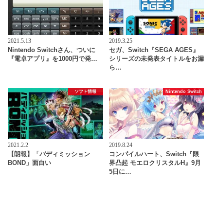
2021.5.13
2019.3.25
Nintendo Switchさん、ついに
セガ、Switch『SEGA AGES』
『電卓アプリ』を1000円で発…
シリーズの未発表タイトルをお漏
ら…
ソフト情報
Nintendo Switch
2021.2.2
2019.8.24
【朗報】「バディミッション
コンパイルハート、Switch『限
BOND」面白い
界凸起 モエロクリスタルH』9月
5日に…