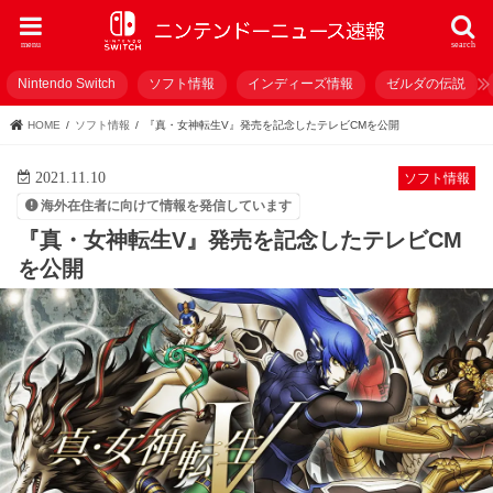
menu
search
Nintendo Switch
ソフト情報
インディーズ情報
ゼルダの伝説
HOME
ソフト情報
『真・女神転生V』発売を記念したテレビCMを公開
2021.11.10
ソフト情報
海外在住者に向けて情報を発信しています
『真・女神転生V』発売を記念したテレビCM
を公開