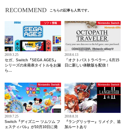
RECOMMEND
こちらの記事も人気です。
ソフト情報
Nintendo Switch
2019.3.25
2018.6.13
セガ、Switch『SEGA AGES』
「オクトパストラベラー」6月15
シリーズの未発表タイトルをお漏
日に新しい体験版を配信！
ら…
Nintendo Switch
Nintendo Switch
2019.7.25
2018.8.31
Switch『ディズニー ツムツム フ
『ラングリッサー』リメイク、追
ェスティバル』が10月10日に発
加ルートあり