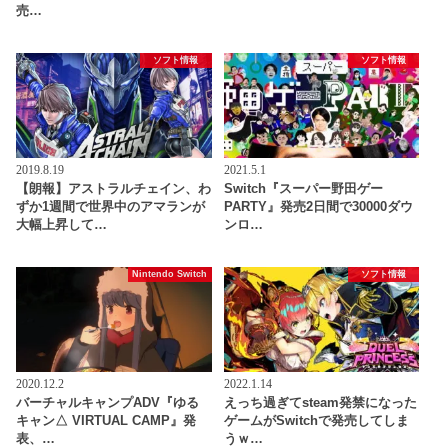
売…
ソフト情報
ソフト情報
2019.8.19
2021.5.1
【朗報】アストラルチェイン、わ
Switch『スーパー野田ゲー
ずか1週間で世界中のアマランが
PARTY』発売2日間で30000ダウ
大幅上昇して…
ンロ…
Nintendo Switch
ソフト情報
2020.12.2
2022.1.14
バーチャルキャンプADV『ゆる
えっち過ぎてsteam発禁になった
キャン△ VIRTUAL CAMP』発
ゲームがSwitchで発売してしま
表、…
うｗ…