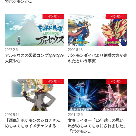
でポケモンが…
ポケモン
ポケモン
2022.2.6
2020.8.18
アルセウスの図鑑コンプなかなか
ポケモンダイパより剣盾の方が売
大変やな
れたという事実
ポケモン
ポケモン
2020.9.14
2021.12.6
【画像】ポケモンのシロナさん、
文春ライター「15年越しの思い
めちゃくちゃイメチェンする
出がめちゃくちゃにされました」
『ポケモン…