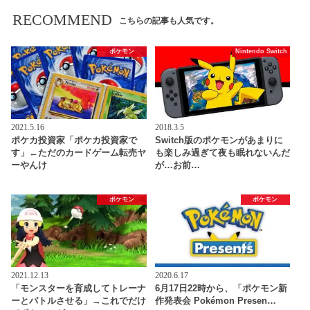
RECOMMEND
こちらの記事も人気です。
ポケモン
Nintendo Switch
2021.5.16
2018.3.5
ポケカ投資家「ポケカ投資家で
Switch版のポケモンがあまりに
す」←ただのカードゲーム転売ヤ
も楽しみ過ぎて夜も眠れないんだ
ーやんけ
が…お前…
ポケモン
ポケモン
2021.12.13
2020.6.17
「モンスターを育成してトレーナ
6月17日22時から、「ポケモン新
ーとバトルさせる」→これでだけ
作発表会 Pokémon Presen…