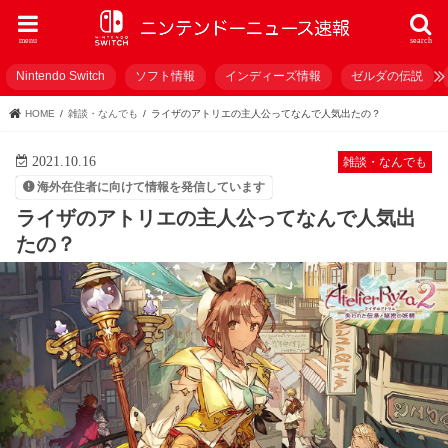
menu
search
Nintendo Switch
ソフト情報
インディーズ情報
ゼルダの伝説
HOME
雑談・なんでも
ライザのアトリエの主人公ってなんで人気出たの？
2021.10.16
雑談・なんでも
海外在住者に向けて情報を発信しています
ライザのアトリエの主人公ってなんで人気出
たの？