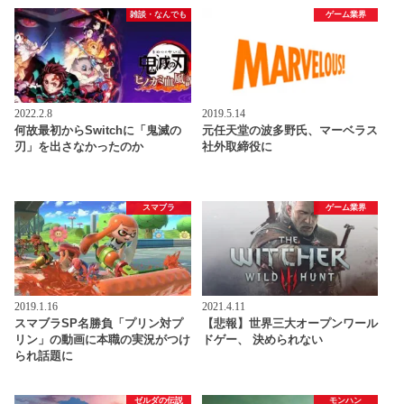
雑談・なんでも
ゲーム業界
2022.2.8
2019.5.14
何故最初からSwitchに「鬼滅の
元任天堂の波多野氏、マーベラス
刃」を出さなかったのか
社外取締役に
スマブラ
ゲーム業界
2019.1.16
2021.4.11
スマブラSP名勝負「プリン対プ
【悲報】世界三大オープンワール
リン」の動画に本職の実況がつけ
ドゲー、 決められない
られ話題に
ゼルダの伝説
モンハン