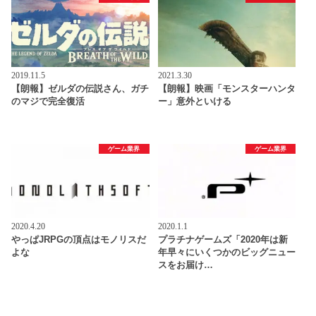
2019.11.5
2021.3.30
【朗報】ゼルダの伝説さん、ガチ
【朗報】映画「モンスターハンタ
のマジで完全復活
ー」意外といける
ゲーム業界
ゲーム業界
2020.4.20
2020.1.1
やっぱJRPGの頂点はモノリスだ
プラチナゲームズ「2020年は新
よな
年早々にいくつかのビッグニュー
スをお届け…