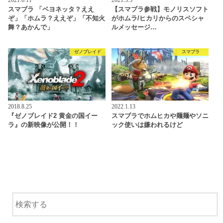
2021.6.11
2021.3.5
スマブラ 「ベヨネッタ？ええ
【スマブラ参戦】モノリスソフト
ぞ」「ホムラ？ええぞ」「不知火
がホムラ/ヒカリからのスペシャ
舞？あかんで」
ルメッセージ…
ゼノブレイド
スマブラ
2018.8.25
2022.1.13
『ゼノブレイド2 黄金の国イー
スマブラでホムヒカや麺麺やソニ
ラ』の新映像が公開！！
ック使いは嫌われるけど