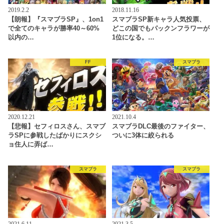
2019.2.2
2018.11.16
【朗報】『スマブラSP』、1on1
スマブラSP新キャラ人気投票、
で全てのキャラが勝率40～60%
どこの国でもパックンフラワーが
以内の…
1位になる。…
FF
スマブラ
2020.12.21
2021.10.4
【悲報】セフィロスさん、スマブ
スマブラDLC最後のファイター、
ラSPに参戦したばかりにスクシ
ついに3体に絞られる
ョ住人に弄ば…
スマブラ
スマブラ