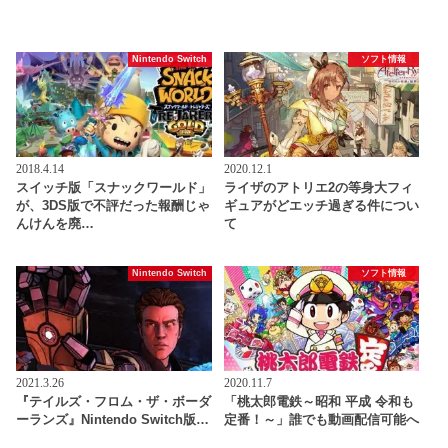
Nintendo Switch
ソフト情報
2018.4.14
2020.12.1
スイッチ版「スナックワールド」
ライザのアトリエ2の等身大フィ
が、3DS版で不評だった報酬じゃ
ギュアがどエッチ過ぎる件につい
んけんを廃…
て
Nintendo Switch
ソフト情報
2021.3.26
2020.11.7
『テイルズ・フロム・ザ・ボーダ
「桃太郎電鉄～昭和 平成 令和も
ーランズ』Nintendo Switch版…
定番！～」誰でも動画配信可能へ