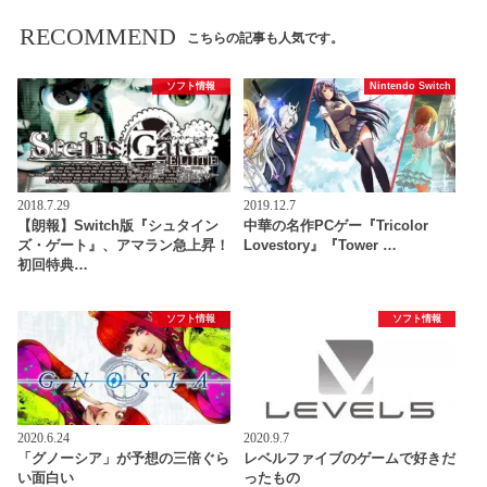
RECOMMEND
こちらの記事も人気です。
ソフト情報
Nintendo Switch
2018.7.29
2019.12.7
【朗報】Switch版『シュタイン
中華の名作PCゲー『Tricolor
ズ・ゲート』、アマラン急上昇！
Lovestory』『Tower …
初回特典…
ソフト情報
ソフト情報
2020.6.24
2020.9.7
「グノーシア」が予想の三倍ぐら
レベルファイブのゲームで好きだ
い面白い
ったもの