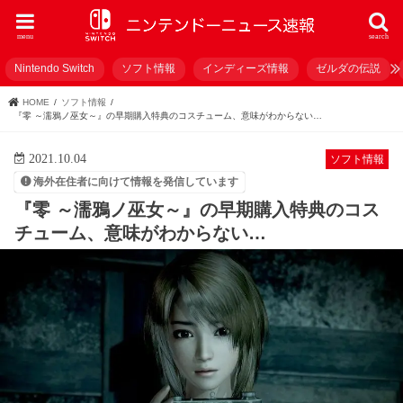
menu
search
Nintendo Switch
ソフト情報
インディーズ情報
ゼルダの伝説
HOME
ソフト情報
『零 ～濡鴉ノ巫女～』の早期購入特典のコスチューム、意味がわからない…
2021.10.04
ソフト情報
海外在住者に向けて情報を発信しています
『零 ～濡鴉ノ巫女～』の早期購入特典のコス
チューム、意味がわからない…