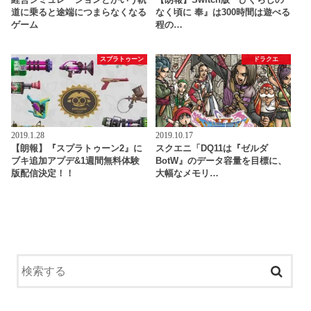
道に乗ると途端につまらなくなる
なく頃に 奉』は300時間は遊べる
ゲーム
程の…
スプラトゥーン
ドラクエ
2019.1.28
2019.10.17
【朗報】『スプラトゥーン2』に
スクエニ「DQ11は『ゼルダ
ブキ追加アプデ&1週間無料体験
BotW』のデータ容量を目標に、
版配信決定！！
大幅なメモリ…