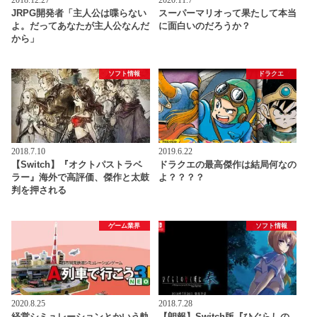
2018.12.27
2020.11.7
JRPG開発者「主人公は喋らない
スーパーマリオって果たして本当
よ。だってあなたが主人公なんだ
に面白いのだろうか？
から」
ソフト情報
ドラクエ
2018.7.10
2019.6.22
【Switch】『オクトパストラベ
ドラクエの最高傑作は結局何なの
ラー』海外で高評価、傑作と太鼓
よ？？？？
判を押される
ゲーム業界
ソフト情報
2020.8.25
2018.7.28
経営シミュレーションとかいう軌
【朗報】Switch版『ひぐらしの