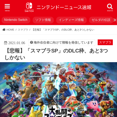
menu
search
Nintendo Switch
ソフト情報
インディーズ情報
ゼルダの伝説
HOME
スマブラ
【悲報】「スマブラSP」のDLC枠、あと3つしかない
スマブラ
海外在住者に向けて情報を発信しています
2021.01.06
【悲報】「スマブラSP」のDLC枠、あと3つ
しかない