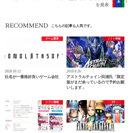
を発表
RECOMMEND
こちらの記事も人気です。
ゲーム業界
ソフト情報
2020.10.12
2019.8.26
社名が一番格好良いゲーム会社
アストラルチェイン田浦氏「限定
版がまだ余っているので予約お願
いします」
ソフト情報
FF