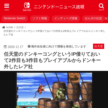
menu
search
Nintendo Switch
ソフト情報
インディーズ情報
ゼルダの伝説
HOME
任天堂
任天堂のドンキーコングというIP借りておいて2作目も3作目もプレイアブルからドンキー外し
たレア社
任天堂
海外在住者に向けて情報を発信しています
2020.12.17
任天堂のドンキーコングというIP借りておい
て2作目も3作目もプレイアブルからドンキー
外したレア社