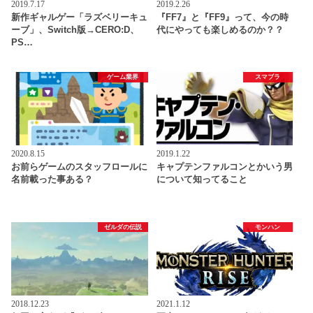
2019.7.17
2019.2.26
新作ギャルゲー「ラズベリーキュ
『FF7』と『FF9』って、今の時
ーブ」、Switch版→CERO:D、
代にやっても楽しめるのか？？
PS…
ゲーム業界
スマブラ
2020.8.15
2019.1.22
お前らゲームのスタッフロールに
キャプテンファルコンとかいう男
名前載った事ある？
について知ってること
ゼルダの伝説
モンハン
2018.12.23
2021.1.12