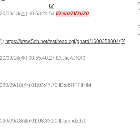
20/09/18(金) 00:53:24.54
ID:eaz7V7uZ0
元:
https://krsw.5ch.net/test/read.cgi/ghard/1600358004/
20/09/18(金) 00:55:40.27 ID:JiicAJXX0
020/09/18(金) 01:03:47.70 ID:o6HFFtHIM
020/09/18(金) 01:08:33.20 ID:ijpndzdz0