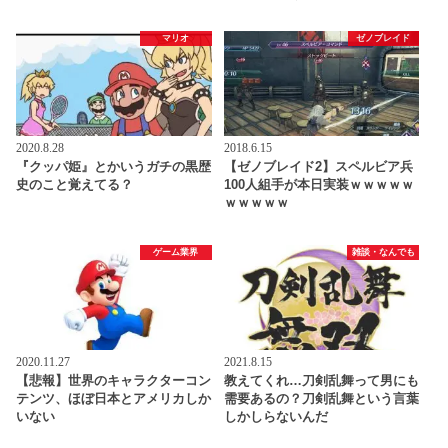
マリオ
ゼノブレイド
2020.8.28
2018.6.15
『クッパ姫』とかいうガチの黒歴
【ゼノブレイド2】スペルビア兵
史のこと覚えてる？
100人組手が本日実装ｗｗｗｗｗ
ｗｗｗｗｗ
ゲーム業界
雑談・なんでも
2020.11.27
2021.8.15
【悲報】世界のキャラクターコン
教えてくれ…刀剣乱舞って男にも
テンツ、ほぼ日本とアメリカしか
需要あるの？刀剣乱舞という言葉
いない
しかしらないんだ