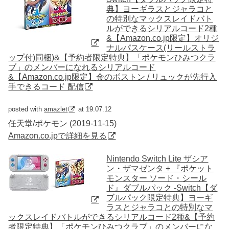
典】ヨーギラスとジャラコと
の特別なマックスレイドバト
ルができるシリアルコード2種
&【Amazon.co.jp限定】オリジ
ナルパスケース(リールストラ
ップ付)同梱)&【予約者限定特典】「ポケモンひみつクラ
ブ」のメンバーになれるシリアルコード
&【Amazon.co.jp限定】金のボストン / リュックが先行入
手できるコード 配信
posted with
amazlet
at 19.07.12
任天堂/ポケモン (2019-11-15)
Amazon.co.jpで詳細を見る
Nintendo Switch Lite ザシア
ン・ザマゼンタ + 『ポケット
モンスター ソード・シール
ド』ダブルパック -Switch【ダ
ブルパック限定特典】ヨーギ
ラスとジャラコとの特別なマ
ックスレイドバトルができるシリアルコード2種&【予約
者限定特典】「ポケモンひみつクラブ」のメンバーにな