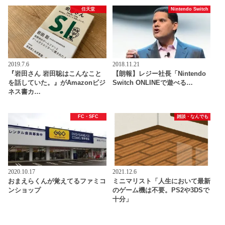
任天堂
Nintendo Switch
2019.7.6
2018.11.21
『岩田さん 岩田聡はこんなこと
【朗報】レジー社長「Nintendo
を話していた。』がAmazonビジ
Switch ONLINEで遊べる…
ネス書カ…
FC・SFC
雑談・なんでも
2020.10.17
2021.12.6
おまえらくんが覚えてるファミコ
ミニマリスト「人生において最新
ンショップ
のゲーム機は不要。PS2や3DSで
十分」