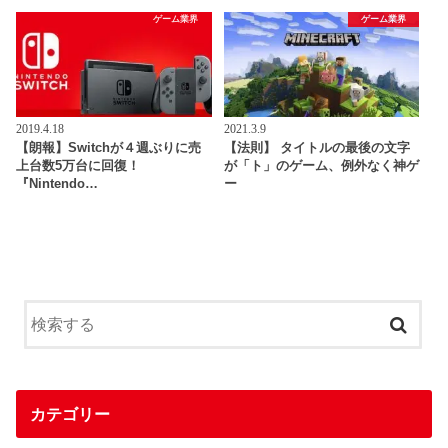
ゲーム業界
ゲーム業界
2019.4.18
2021.3.9
【朗報】Switchが４週ぶりに売
【法則】 タイトルの最後の文字
上台数5万台に回復！
が「ト」のゲーム、例外なく神ゲ
『Nintendo…
ー
カテゴリー