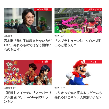
ゲーム業界
スプラトゥーン
2020.3.5
2020.4.10
宮本氏「作り手は表立たない方が
「スプラトゥーン3」っていつ頃
いい。売れるものではなく面白い
出ると思うん？
ものを出す」
ソフト情報
マリオ
2019.3.17
2020.2.20
【朗報】スイッチの『スーパーリ
マリオって知名度あるしゲームも
アル麻雀PV』、e-ShopのDLラ
売れるけどキャラ人気無いよな？
ンキン…