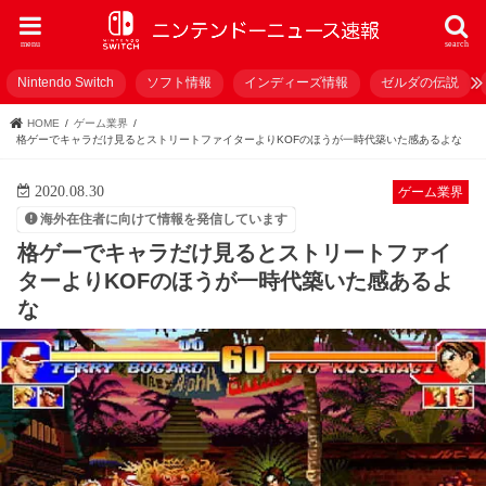
menu
search
Nintendo Switch
ソフト情報
インディーズ情報
ゼルダの伝説
HOME
ゲーム業界
格ゲーでキャラだけ見るとストリートファイターよりKOFのほうが一時代築いた感あるよな
2020.08.30
ゲーム業界
海外在住者に向けて情報を発信しています
格ゲーでキャラだけ見るとストリートファイ
ターよりKOFのほうが一時代築いた感あるよ
な