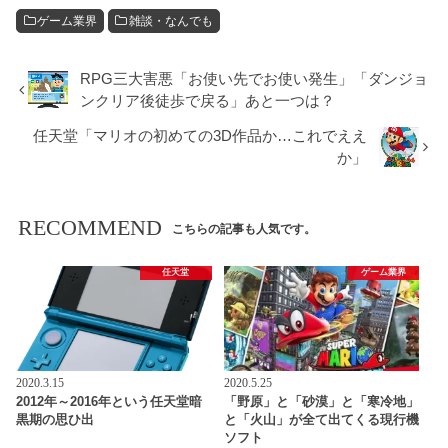
ゲーム業界
雑談・なんでも
RPG三大害悪「お使い先でお使い発生」「ダンジョ
ンクリア後徒歩で戻る」あと一つは？
任天堂「マリオの初めての3D作品か…これでええ
か」
RECOMMEND
こちらの記事も人気です。
任天堂
ゲーム業界
2020.3.15
2020.5.25
2012年～2016年という任天堂暗
「野原」と「砂漠」と「寒冷地」
黒期の思ひ出
と「火山」が全て出てくる現行機
ソフト