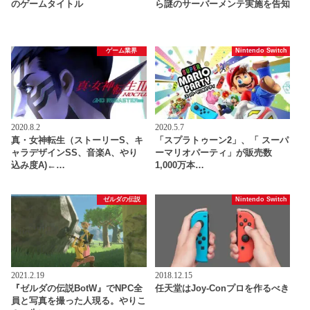
のゲームタイトル
ら謎のサーバーメンテ実施を告知
ゲーム業界
Nintendo Switch
2020.8.2
2020.5.7
真・女神転生（ストーリーS、キ
「スプラトゥーン2」、「 スーパ
ャラデザインSS、音楽A、やり
ーマリオパーティ」が販売数
込み度A)←…
1,000万本…
ゼルダの伝説
Nintendo Switch
2021.2.19
2018.12.15
『ゼルダの伝説BotW』でNPC全
任天堂はJoy-Conプロを作るべき
員と写真を撮った人現る。やりこ