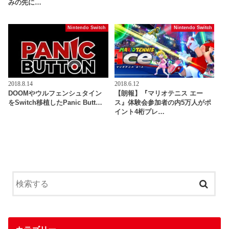
みの先に…
Nintendo Switch
Nintendo Switch
2018.8.14
2018.6.12
DOOMやウルフェンシュタイン
【朗報】『マリオテニス エー
をSwitch移植したPanic Butt…
ス』体験会参加者の内5万人がポ
イント4桁プレ…