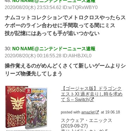
48:
NO NAME@ニンテンドーニュース速報
2020/08/20(木) 23:53:54.62 ID:wTQRxWBY0
ナムコットコレクションでメトロクロスやったらス
ケボーのライン合わせに手間取ってる間にミス
技が記憶にはあっても手が追いつかない
30:
NO NAME@ニンテンドーニュース速報
2020/08/20(木) 00:16:55.28 ID:AIiHBJXL0
操作覚えるのがめんどくさくて新しいゲームよりシ
リーズ物優先してしまう
【ゴージャス版】ドラゴンク
エストXI 過ぎ去りし時を求め
て S – Switch
posted with
amazlet
at 19.06.18
スクウェア・エニックス
(2019-09-27)