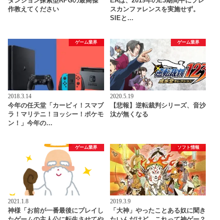
ダンジョン探索型RPGの最高傑
EAは、2019年のE3期間中にプレ
作教えてください
スカンファレンスを実施せず。
SIEと…
ゲーム業界
ゲーム業界
2018.3.14
2020.5.19
今年の任天堂「カービィ！スマブ
【悲報】逆転裁判シリーズ、音沙
ラ！マリテニ！ヨッシー！ポケモ
汰が無くなる
ン！」今年の…
ゲーム業界
ソフト情報
2021.1.8
2019.3.9
神様「お前が一番最後にプレイし
「大神」やったことある奴に聞き
たゲームの主人公に転生させてや
たいんだけど、これって神ゲー？