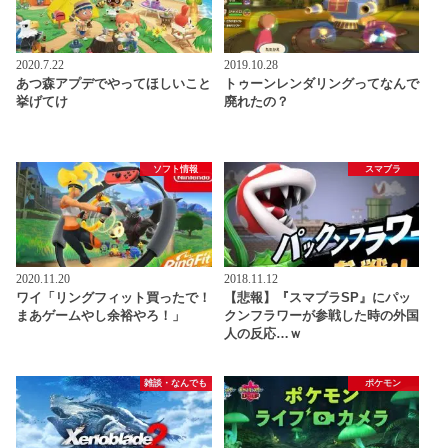
2020.7.22
2019.10.28
あつ森アプデでやってほしいこと
トゥーンレンダリングってなんで
挙げてけ
廃れたの？
ソフト情報
スマブラ
2020.11.20
2018.11.12
ワイ「リングフィット買ったで！
【悲報】『スマブラSP』にパッ
まあゲームやし余裕やろ！」
クンフラワーが参戦した時の外国
人の反応…ｗ
雑談・なんでも
ポケモン