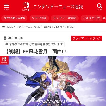
menu
search
Nintendo Switch
ソフト情報
インディーズ情報
ゼルダの伝説
HOME
ファイアーエムブレム
【朗報】FE風花雪月、面白い
2020.08.20
ファイアーエムブレム
海外在住者に向けて情報を発信しています
【朗報】FE風花雪月、面白い