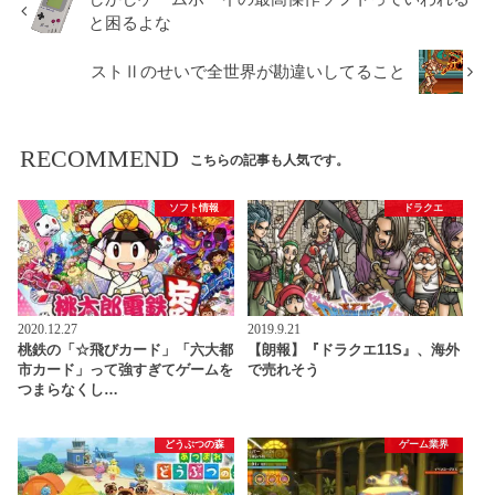
と困るよな
ストⅡのせいで全世界が勘違いしてること
RECOMMEND
こちらの記事も人気です。
ソフト情報
ドラクエ
2020.12.27
2019.9.21
桃鉄の「☆飛びカード」「六大都
【朗報】『ドラクエ11S』、海外
市カード」って強すぎてゲームを
で売れそう
つまらなくし…
どうぶつの森
ゲーム業界