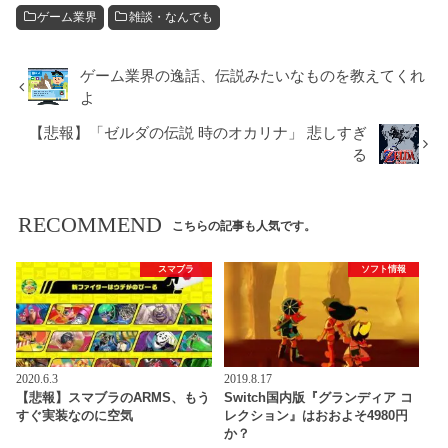
ゲーム業界
雑談・なんでも
ゲーム業界の逸話、伝説みたいなものを教えてくれ
よ
【悲報】「ゼルダの伝説 時のオカリナ」 悲しすぎ
る
RECOMMEND
こちらの記事も人気です。
スマブラ
ソフト情報
2020.6.3
2019.8.17
【悲報】スマブラのARMS、もう
Switch国内版『グランディア コ
すぐ実装なのに空気
レクション』はおおよそ4980円
か？