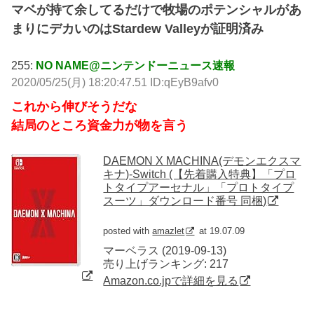
マベが持て余してるだけで牧場のポテンシャルがあ
まりにデカいのはStardew Valleyが証明済み
255:
NO NAME@ニンテンドーニュース速報
2020/05/25(月) 18:20:47.51 ID:qEyB9afv0
これから伸びそうだな
結局のところ資金力が物を言う
DAEMON X MACHINA(デモンエクスマ
キナ)-Switch (【先着購入特典】「プロ
トタイプアーセナル」「プロトタイプ
スーツ」ダウンロード番号 同梱)
posted with
amazlet
at 19.07.09
マーベラス (2019-09-13)
売り上げランキング: 217
Amazon.co.jpで詳細を見る