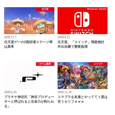
任天堂
Nintendo Switch
2020.11.7
2020.4.21
任天堂ゲーの2面砂漠ステージ率
任天堂、「スイッチ」増産検討
は異常
外出自粛で需要急増
ゲーム業界
スマブラ
2020.6.10
2018.12.19
プラチナ神谷氏「神谷プロデュー
スマブラを友達とやってて１度は
サーと呼ばれると生命力が削られ
言うセリフｗｗｗ
る」