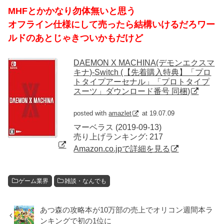
MHFとかかなり勿体無いと思う
オフライン仕様にして売ったら結構いけるだろワー
ルドのあとじゃきついかもだけど
DAEMON X MACHINA(デモンエクスマ
キナ)-Switch (【先着購入特典】「プロ
トタイプアーセナル」「プロトタイプ
スーツ」ダウンロード番号 同梱)
posted with
amazlet
at 19.07.09
マーベラス (2019-09-13)
売り上げランキング: 217
Amazon.co.jpで詳細を見る
ゲーム業界
雑談・なんでも
あつ森の攻略本が10万部の売上でオリコン週間本ラ
ンキングで初の1位に