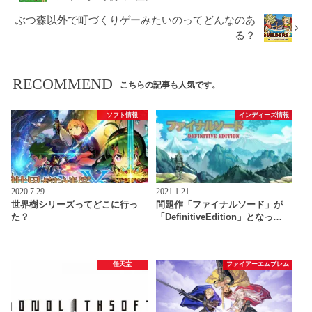
ぶつ森以外で町づくりゲーみたいのってどんなのあ
る？
RECOMMEND
こちらの記事も人気です。
ソフト情報
インディーズ情報
2020.7.29
2021.1.21
世界樹シリーズってどこに行っ
問題作「ファイナルソード」が
た？
「DefinitiveEdition」となっ…
任天堂
ファイアーエムブレム