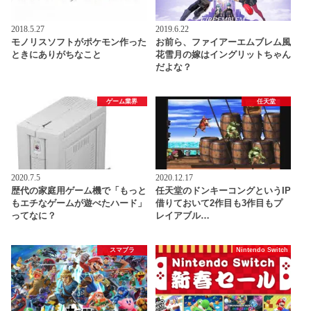
2018.5.27
2019.6.22
モノリスソフトがポケモン作った
お前ら、ファイアーエムブレム風
ときにありがちなこと
花雪月の嫁はイングリットちゃん
だよな？
ゲーム業界
任天堂
2020.7.5
2020.12.17
歴代の家庭用ゲーム機で「もっと
任天堂のドンキーコングというIP
もエチなゲームが遊べたハード」
借りておいて2作目も3作目もプ
ってなに？
レイアブル…
スマブラ
Nintendo Switch