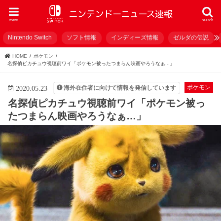
menu
search
Nintendo Switch
ソフト情報
インディーズ情報
ゼルダの伝説
HOME
ポケモン
名探偵ピカチュウ視聴前ワイ「ポケモン被ったつまらん映画やろうなぁ...」
ポケモン
海外在住者に向けて情報を発信しています
2020.05.23
名探偵ピカチュウ視聴前ワイ「ポケモン被っ
たつまらん映画やろうなぁ…」