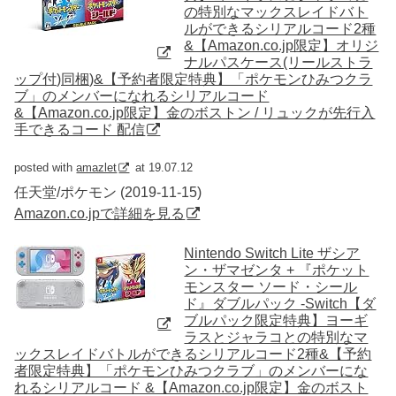
の特別なマックスレイドバト
ルができるシリアルコード2種
&【Amazon.co.jp限定】オリジ
ナルパスケース(リールストラ
ップ付)同梱)&【予約者限定特典】「ポケモンひみつクラ
ブ」のメンバーになれるシリアルコード
&【Amazon.co.jp限定】金のボストン / リュックが先行入
手できるコード 配信
posted with
amazlet
at 19.07.12
任天堂/ポケモン (2019-11-15)
Amazon.co.jpで詳細を見る
Nintendo Switch Lite ザシア
ン・ザマゼンタ + 『ポケット
モンスター ソード・シール
ド』ダブルパック -Switch【ダ
ブルパック限定特典】ヨーギ
ラスとジャラコとの特別なマ
ックスレイドバトルができるシリアルコード2種&【予約
者限定特典】「ポケモンひみつクラブ」のメンバーにな
れるシリアルコード &【Amazon.co.jp限定】金のボスト