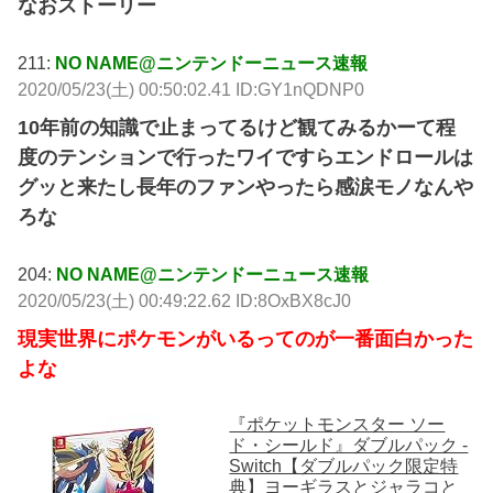
なおストーリー
211:
NO NAME@ニンテンドーニュース速報
2020/05/23(土) 00:50:02.41 ID:GY1nQDNP0
10年前の知識で止まってるけど観てみるかーて程
度のテンションで行ったワイですらエンドロールは
グッと来たし長年のファンやったら感涙モノなんや
ろな
204:
NO NAME@ニンテンドーニュース速報
2020/05/23(土) 00:49:22.62 ID:8OxBX8cJ0
現実世界にポケモンがいるってのが一番面白かった
よな
『ポケットモンスター ソー
ド・シールド』ダブルパック -
Switch【ダブルパック限定特
典】ヨーギラスとジャラコと