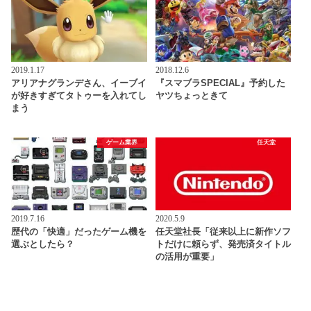
2019.1.17
2018.12.6
アリアナグランデさん、イーブイ
『スマブラSPECIAL』予約した
が好きすぎてタトゥーを入れてし
ヤツちょっときて
まう
ゲーム業界
任天堂
2019.7.16
2020.5.9
歴代の「快適」だったゲーム機を
任天堂社長「従来以上に新作ソフ
選ぶとしたら？
トだけに頼らず、発売済タイトル
の活用が重要」