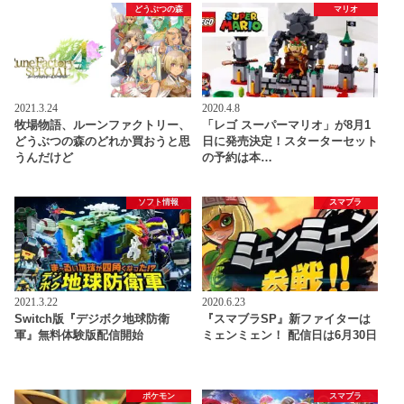
どうぶつの森
マリオ
2021.3.24
2020.4.8
牧場物語、ルーンファクトリー、
「レゴ スーパーマリオ」が8月1
どうぶつの森のどれか買おうと思
日に発売決定！スターターセット
うんだけど
の予約は本…
ソフト情報
スマブラ
2021.3.22
2020.6.23
Switch版『デジボク地球防衛
『スマブラSP』新ファイターは
軍』無料体験版配信開始
ミェンミェン！ 配信日は6月30日
ポケモン
スマブラ