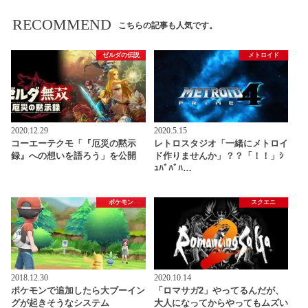
RECOMMEND
こちらの記事も人気です。
ゼルダの伝説
メトロイド
2020.12.29
2020.5.15
コーエーテクモ「『厄災の黙示
レトロスタジオ「一緒にメトロイ
録』への想いを語ろう」を公開
ド作りませんか」？？「！！」ｼ
ｭﾊﾞﾊﾞﾊ…
ポケモン
スクエニ
2018.12.30
2020.10.14
ポケモンで追加したら大ブーイン
「ロマサガ2」やってるんだが、
グが起きそうなシステム
大人になってからやってもムズい