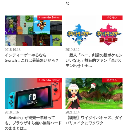
な
Nintendo Switch
ポケモン
2018.10.13
2019.8.12
インディーゲーやるなら
一般人「へー、剣盾の新ポケモン
Switch←これは異論無いだろ？
いいなぁ」熱狂的ファン「全ポケ
モン出せ！全…
Nintendo Switch
ポケモン
2018.3.16
2021.3.14
「Switch」が発売一年経って
【朗報】ワイダイパキッズ、ダイ
も、ブラウザすら無い無能ハード
パリメイクにワクワク
のままとは…