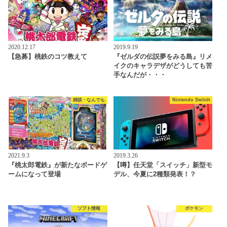
2020.12.17
2019.9.19
【急募】桃鉄のコツ教えて
『ゼルダの伝説夢をみる島』リメ
イクのキャラデザがどうしても苦
手なんだが・・・
雑談・なんでも
Nintendo Switch
2021.9.3
2019.3.26
『桃太郎電鉄』が新たなボードゲ
【噂】任天堂「スイッチ」新型モ
ームになって登場
デル、今夏に2種類発表！？
ソフト情報
ポケモン