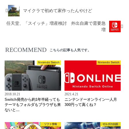
マイクラで初めて家作ったんやけど
任天堂、「スイッチ」増産検討 外出自粛で需要急
増
RECOMMEND
こちらの記事も人気です。
Nintendo Switch
Nintendo Switch
2018.10.21
2021.4.21
Switch発売から約1年半経っても
ニンテンドーオンライン一人月
テーマもフォルダもブラウザも来
300円って高くね？
ないと…
ソフト情報
ゼルダの伝説