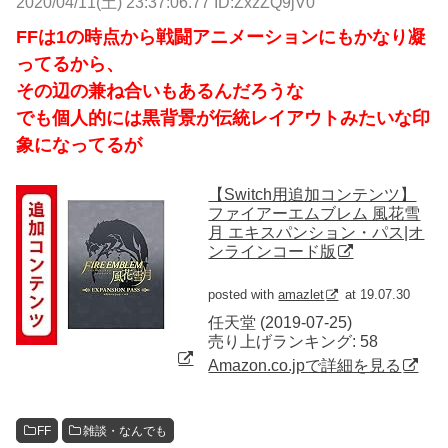
2020/04/11(土) 23:37:06.77 ID:ZxzZQ9jV0
FFは1の時点から戦闘アニメーションにもかなり凝
ってるから、
その辺の兼ね合いもあるんだろうな
でも個人的には黒背景が伝統レイアウトみたいな印
象になってるが
【Switch用追加コンテンツ】
ファイアーエムブレム 風花雪
月 エキスパンション・パス|オ
ンラインコード版
posted with
amazlet
at 19.07.30
任天堂 (2019-07-25)
売り上げランキング: 58
Amazon.co.jpで詳細を見る
FF
雑談・なんでも