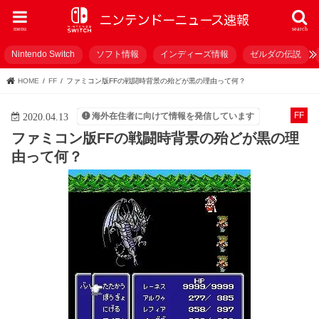
menu
search
Nintendo Switch
ソフト情報
インディーズ情報
ゼルダの伝説
HOME
FF
ファミコン版FFの戦闘時背景の殆どが黒の理由って何？
FF
海外在住者に向けて情報を発信しています
2020.04.13
ファミコン版FFの戦闘時背景の殆どが黒の理
由って何？