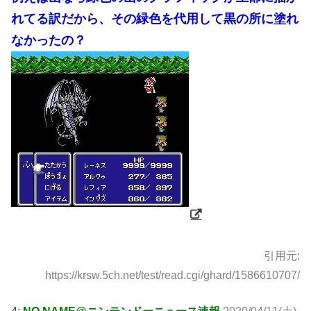
れてる訳だから、その緑色を代用して黒の所に塗れ
なかったの？
引用元:
https://krsw.5ch.net/test/read.cgi/ghard/1586610707/
4:
NO NAME@ニンテンドーニュース速報
2020/04/11(土)