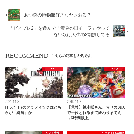
あつ森の博物館好きなヤツおる？
「ゼノブレ2」を遊んで「黄金の国イーラ」やって
ない奴は人生の8割損してる
RECOMMEND
こちらの記事も人気です。
FF
マリオ
2021.11.8
2019.11.3
FF6とFF7のグラフィックはどち
【悲報】笹木咲さん、マリカ8DX
らが「綺麗」か
で一位とれるまで終わりまてん
→6時間以上…
ソフト情報
Nintendo Switch