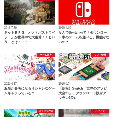
2018.7.30
2020.4.19
ドットＲＰＧ『オクトパストラベ
なんでSwitchって「ダウンロー
ラー』が世界中で大絶賛！！とい
ド中のゲームを遊べる」機能がな
うことは・・・
いの？
ゲーム業界
ソフト情報
2020.4.17
2020.6.7
服装が参考になるオシャレなゲー
【朗報】Switch「世界のアソビ
ムキャラっている？
大全51」、ダウンロード版がア
マラン1位に
どうぶつの森
スマブラ