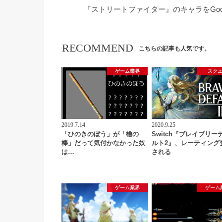
『ストリートファイター』のキャラをGoo
RECOMMEND
こちらの記事も人気です。
ゲーム業界
スク
2019.7.14
2020.9.25
「ひのきのぼう」が「檜の
Switch『ブレイブリー
棒」だって気付かなかった奴
ルト2』、レーティング
は…
される
ゲーム業界
ゲーム