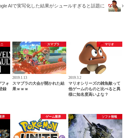
gle AIで実写化した結果がシュールすぎると話題に
エニ
スマブラ
マリオ
2019.1.13
2019.3.2
デフォ
スマブラの大会が開かれた結
マリオシリーズの雑魚敵って
登録
果ｗｗｗ
他ゲームのものと比べると異
様に知名度高いよな？
業界
ゲーム業界
ソフト情報