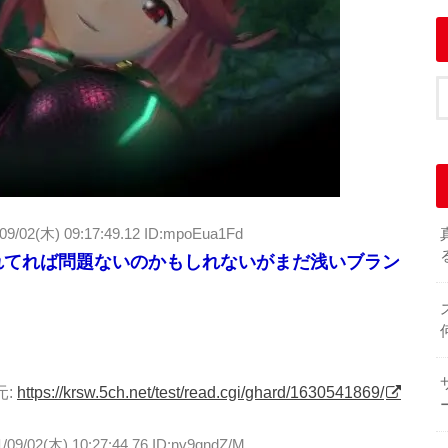
09/02(木) 09:17:49.12 ID:mpoEua1Fd
れてれば問題ないのかもしれないがまだ浅いブラン
元:
https://krsw.5ch.net/test/read.cgi/ghard/1630541869/
/09/02(木) 10:27:44.76 ID:nv9qndZ/M