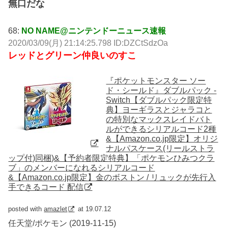
無口だな
68:
NO NAME@ニンテンドーニュース速報
2020/03/09(月) 21:14:25.798 ID:DZCtSdzOa
レッドとグリーン仲良いのすこ
『ポケットモンスター ソー
ド・シールド』ダブルパック -
Switch【ダブルパック限定特
典】ヨーギラスとジャラコと
の特別なマックスレイドバト
ルができるシリアルコード2種
&【Amazon.co.jp限定】オリジ
ナルパスケース(リールストラ
ップ付)同梱)&【予約者限定特典】「ポケモンひみつクラ
ブ」のメンバーになれるシリアルコード
&【Amazon.co.jp限定】金のボストン / リュックが先行入
手できるコード 配信
posted with
amazlet
at 19.07.12
任天堂/ポケモン (2019-11-15)