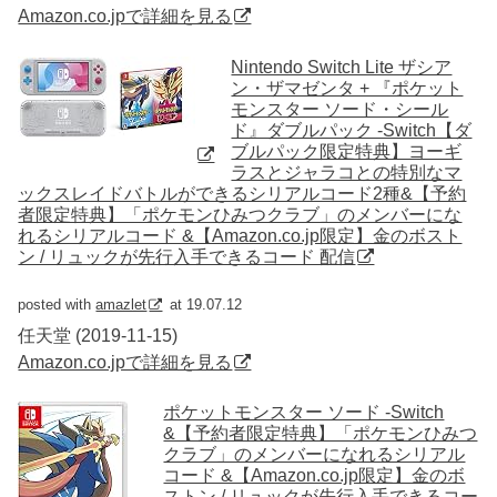
Amazon.co.jpで詳細を見る
Nintendo Switch Lite ザシア
ン・ザマゼンタ + 『ポケット
モンスター ソード・シール
ド』ダブルパック -Switch【ダ
ブルパック限定特典】ヨーギ
ラスとジャラコとの特別なマ
ックスレイドバトルができるシリアルコード2種&【予約
者限定特典】「ポケモンひみつクラブ」のメンバーにな
れるシリアルコード &【Amazon.co.jp限定】金のボスト
ン / リュックが先行入手できるコード 配信
posted with
amazlet
at 19.07.12
任天堂 (2019-11-15)
Amazon.co.jpで詳細を見る
ポケットモンスター ソード -Switch
&【予約者限定特典】「ポケモンひみつ
クラブ」のメンバーになれるシリアル
コード &【Amazon.co.jp限定】金のボ
ストン / リュックが先行入手できるコー