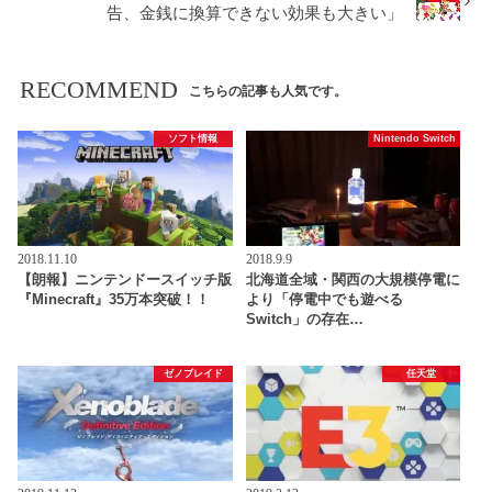
告、金銭に換算できない効果も大きい」
RECOMMEND
こちらの記事も人気です。
ソフト情報
Nintendo Switch
2018.11.10
2018.9.9
【朗報】ニンテンドースイッチ版
北海道全域・関西の大規模停電に
『Minecraft』35万本突破！！
より「停電中でも遊べる
Switch」の存在…
ゼノブレイド
任天堂