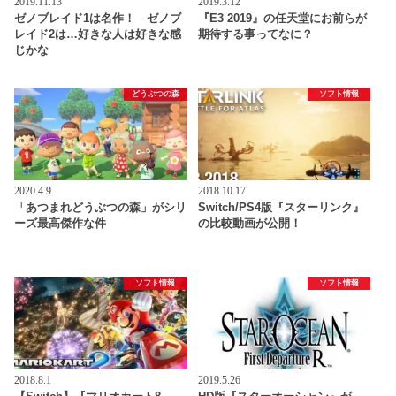
2019.11.13
2019.3.12
ゼノブレイド1は名作！ ゼノブ
『E3 2019』の任天堂にお前らが
レイド2は…好きな人は好きな感
期待する事ってなに？
じかな
どうぶつの森
ソフト情報
2020.4.9
2018.10.17
「あつまれどうぶつの森」がシリ
Switch/PS4版『スターリンク』
ーズ最高傑作な件
の比較動画が公開！
ソフト情報
ソフト情報
2018.8.1
2019.5.26