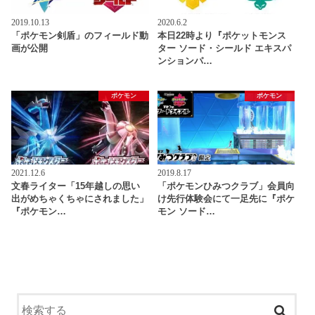
2019.10.13
2020.6.2
「ポケモン剣盾」のフィールド動
本日22時より『ポケットモンス
画が公開
ター ソード・シールド エキスパ
ンションパ…
ポケモン
ポケモン
2021.12.6
2019.8.17
文春ライター「15年越しの思い
「ポケモンひみつクラブ」会員向
出がめちゃくちゃにされました」
け先行体験会にて一足先に『ポケ
『ポケモン…
モン ソード…