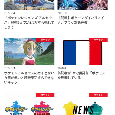
2022.2.4
2021.11.10
「ポケモンレジェンズ アルセウ
【朗報】ポケモンダイパリメイ
ス」発売3日で142.5万本も売れて
ク、フラゲ対策完璧
しまう
ポケモン
ポケモン
2022.2.3
2020.4.5
ポケモンアルセウスのカイとかい
仏記者がTVで謎発言「ポケモン
う笛が無いと精神安定すらできな
を埋葬している」
いキャラ
ポケモン
ポケモン