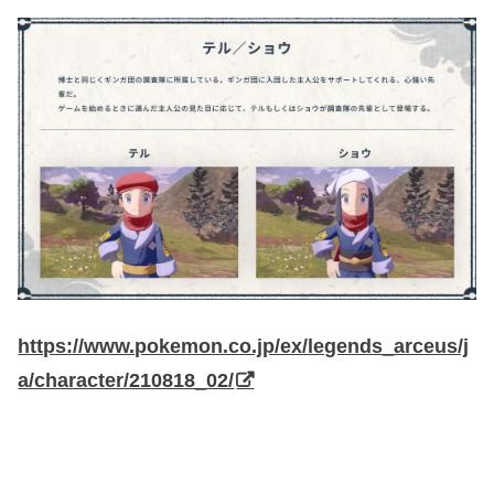
https://www.pokemon.co.jp/ex/legends_arceus/j
a/character/210818_02/