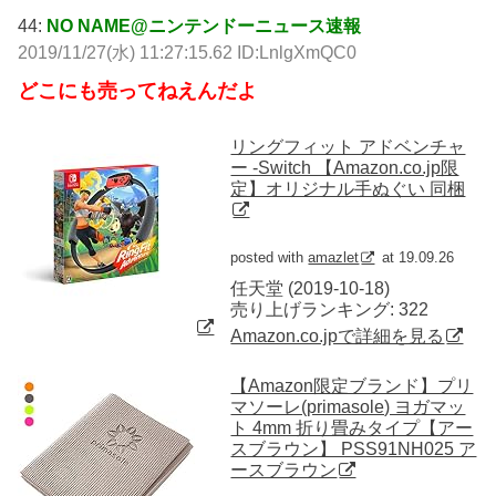
44:
NO NAME@ニンテンドーニュース速報
2019/11/27(水) 11:27:15.62 ID:LnlgXmQC0
どこにも売ってねえんだよ
リングフィット アドベンチャ
ー -Switch 【Amazon.co.jp限
定】オリジナル手ぬぐい 同梱
posted with
amazlet
at 19.09.26
任天堂 (2019-10-18)
売り上げランキング: 322
Amazon.co.jpで詳細を見る
【Amazon限定ブランド】プリ
マソーレ(primasole) ヨガマッ
ト 4mm 折り畳みタイプ【アー
スブラウン】 PSS91NH025 ア
ースブラウン