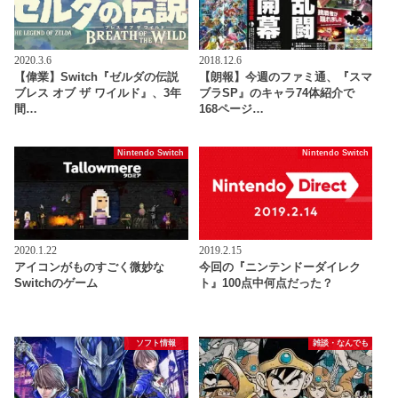
2020.3.6
2018.12.6
【偉業】Switch『ゼルダの伝説
【朗報】今週のファミ通、『スマ
ブレス オブ ザ ワイルド』、3年
ブラSP』のキャラ74体紹介で
間…
168ページ…
Nintendo Switch
Nintendo Switch
2020.1.22
2019.2.15
アイコンがものすごく微妙な
今回の『ニンテンドーダイレク
Switchのゲーム
ト』100点中何点だった？
ソフト情報
雑談・なんでも