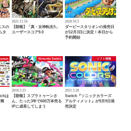
2021.11.16
2020.10.5
ニスの
【朗報】「真・女神転生5」
ダービースタリオンの発売日
ームタ
ユーザースコア9.0
が12月3日に決定！本日から
予約開始
Switch
Nintendo Switch
ソフト情報
2018.5.23
2021.5.28
chは
【朗報】スプラトゥーンさ
Switch『ソニックカラーズ
も簡
ん、たった3年で600万本売る
アルティメット』が9月9日発
IPに成長してしまう
売決定