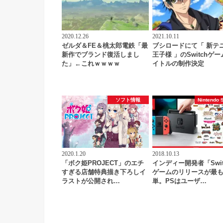
2020.12.26
2021.10.11
ゼルダ＆FE＆桃太郎電鉄「最
ブシロードにて「 新テ
新作でブランド復活しまし
王子様 」のSwitchゲ
た」←これｗｗｗｗ
イトルの制作決定
ソフト情報
Nintendo 
2020.1.20
2018.10.13
「ボク姫PROJECT」のエチ
インディー開発者「Swit
すぎる店舗特典描き下ろしイ
ゲームのリリースが最
ラストが公開され…
単。PSはユーザ…