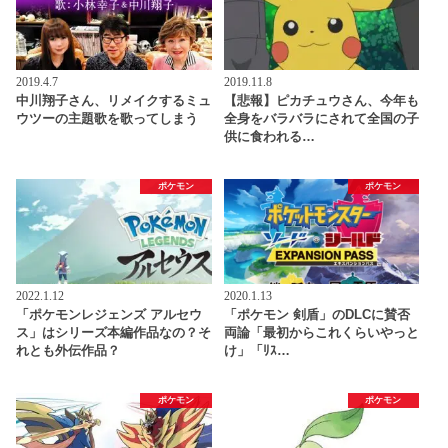
2019.4.7
2019.11.8
中川翔子さん、リメイクするミュ
【悲報】ピカチュウさん、今年も
ウツーの主題歌を歌ってしまう
全身をバラバラにされて全国の子
供に食われる…
ポケモン
ポケモン
2022.1.12
2020.1.13
「ポケモンレジェンズ アルセウ
「ポケモン 剣盾」のDLCに賛否
ス」はシリーズ本編作品なの？そ
両論「最初からこれくらいやっと
れとも外伝作品？
け」「ﾘｽ…
ポケモン
ポケモン