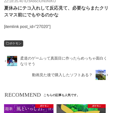
22:18:35.40 ID:tA66ciUN0NIKU
夏休みにテコ入れして反応見て、必要ならまたクリ
スマス前にでもやるのかな
[itemlink post_id=”27020″]
ポケモン
柔道のゲームって真面目に作ったらめっちゃ面白く
なりそう
動画見た後で購入したソフトある？
RECOMMEND
こちらの記事も人気です。
ポケモン
ポケモン