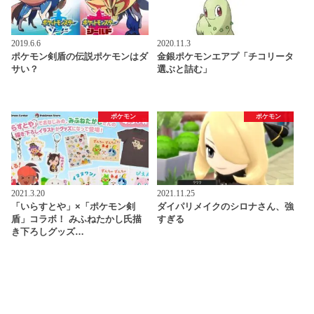
2019.6.6
2020.11.3
ポケモン剣盾の伝説ポケモンはダ
金銀ポケモンエアプ「チコリータ
サい？
選ぶと詰む」
ポケモン
ポケモン
2021.3.20
2021.11.25
「いらすとや」×「ポケモン剣
ダイパリメイクのシロナさん、強
盾」コラボ！ みふねたかし氏描
すぎる
き下ろしグッズ…