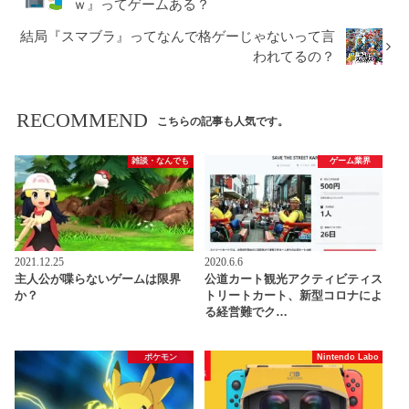
ｗ』ってゲームある？
結局『スマブラ』ってなんで格ゲーじゃないって言
われてるの？
RECOMMEND
こちらの記事も人気です。
雑談・なんでも
ゲーム業界
2021.12.25
2020.6.6
主人公が喋らないゲームは限界
公道カート観光アクティビティス
か？
トリートカート、新型コロナによ
る経営難でク…
ポケモン
Nintendo Labo