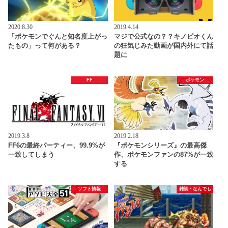
2020.8.30
2019.4.14
「ポケモンでぐんと知名度上がっ
マジで公式なの？？キノピオくん
たもの」って何がある？
の狂気じみた動画が国内外にて話
題に
FF
ポケモン
2019.3.8
2019.2.18
FF6の最終パーティー、99.9%が
『ポケモンシリーズ』の最高傑
一致してしまう
作、ポケモンファンの87%が一致
する
ソフト情報
雑談・なんでも