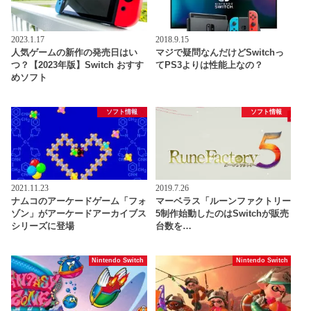
2023.1.17
2018.9.15
人気ゲームの新作の発売日はい
マジで疑問なんだけどSwitchっ
つ？【2023年版】Switch おすす
てPS3よりは性能上なの？
めソフト
ソフト情報
ソフト情報
2021.11.23
2019.7.26
ナムコのアーケードゲーム「フォ
マーベラス「ルーンファクトリー
ゾン」がアーケードアーカイブス
5制作始動したのはSwitchが販売
シリーズに登場
台数を…
Nintendo Switch
Nintendo Switch