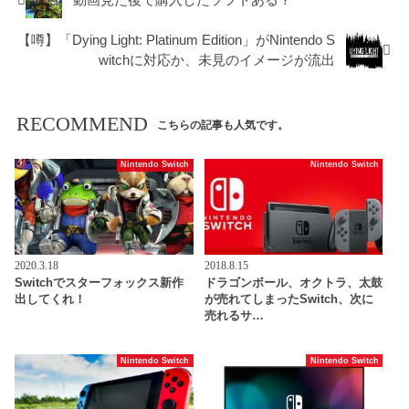
動画見た後で購入したソフトある？
【噂】「Dying Light: Platinum Edition」がNintendo S
witchに対応か、未見のイメージが流出
RECOMMEND
こちらの記事も人気です。
Nintendo Switch
Nintendo Switch
2020.3.18
2018.8.15
Switchでスターフォックス新作
ドラゴンボール、オクトラ、太鼓
出してくれ！
が売れてしまったSwitch、次に
売れるサ…
Nintendo Switch
Nintendo Switch