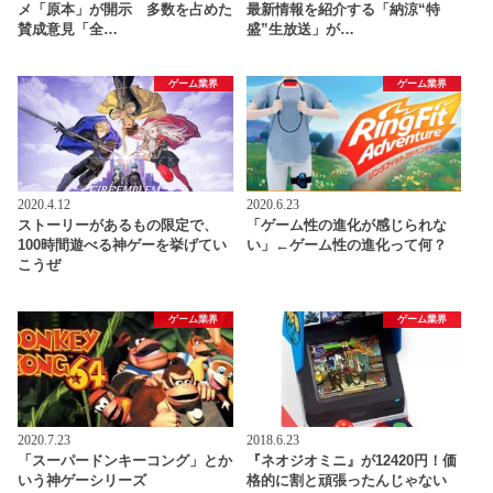
メ「原本」が開示 多数を占めた
最新情報を紹介する「納涼“特
賛成意見「全…
盛”生放送」が…
ゲーム業界
ゲーム業界
2020.4.12
2020.6.23
ストーリーがあるもの限定で、
「ゲーム性の進化が感じられな
100時間遊べる神ゲーを挙げてい
い」←ゲーム性の進化って何？
こうぜ
ゲーム業界
ゲーム業界
2020.7.23
2018.6.23
「スーパードンキーコング」とか
『ネオジオミニ』が12420円！価
いう神ゲーシリーズ
格的に割と頑張ったんじゃない