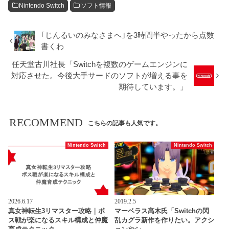
Nintendo Switch
ソフト情報
｢じんるいのみなさまへ｣を3時間半やったから点数
書くわ
任天堂古川社長「Switchを複数のゲームエンジンに
対応させた。今後大手サードのソフトが増える事を
期待しています。」
RECOMMEND
こちらの記事も人気です。
Nintendo Switch
Nintendo Switch
2026.6.17
2019.2.5
真女神転生3リマスター攻略｜ボ
マーベラス高木氏「Switchの閃
ス戦が楽になるスキル構成と仲魔
乱カグラ新作を作りたい。アクシ