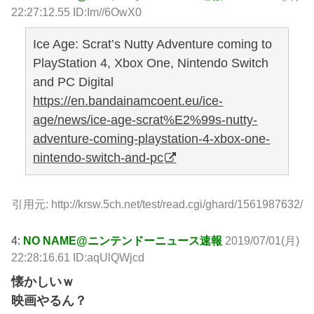
22:27:12.55 ID:Im//6OwX0
Ice Age: Scrat’s Nutty Adventure coming to
PlayStation 4, Xbox One, Nintendo Switch
and PC Digital
https://en.bandainamcoent.eu/ice-
age/news/ice-age-scrat%E2%99s-nutty-
adventure-coming-playstation-4-xbox-one-
nintendo-switch-and-pc
引用元: http://krsw.5ch.net/test/read.cgi/ghard/1561987632/
4:
NO NAME@ニンテンドーニュース速報
2019/07/01(月)
22:28:16.61 ID:aqUlQWjcd
懐かしいｗ
映画やるん？