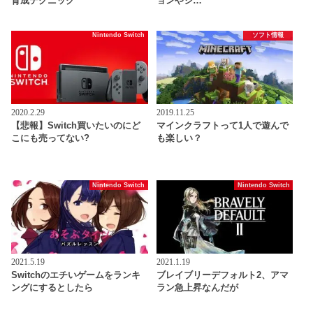
育成テクニック
ョンやシ…
Nintendo Switch
ソフト情報
2020.2.29
2019.11.25
【悲報】Switch買いたいのにど
マインクラフトって1人で遊んで
こにも売ってない?
も楽しい？
Nintendo Switch
Nintendo Switch
2021.5.19
2021.1.19
Switchのエチいゲームをランキ
ブレイブリーデフォルト2、アマ
ングにするとしたら
ラン急上昇なんだが