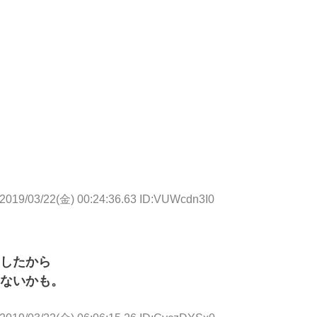
 http://rosie.5ch.net/test/read.cgi/famicom/1552890320/
2019/03/22(金) 00:24:36.63 ID:VUWcdn3I0
したから
ないかも。