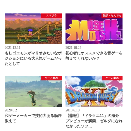
スマブラ
雑談・なんでも
2021.12.11
2021.10.24
もしゴエモンがマリオみたいなポ
初心者にオススメできる音ゲーを
ジションにいる大人気ゲームだっ
教えてくれないか？
たとして
ゲーム業界
ゲーム業界
2020.8.2
2018.6.10
和ゲーメーカーで技術力ある順序
【悲報】『ドラクエ11」の海外
教えて
プレビューが解禁、ゼルダになれ
なかったソフ…