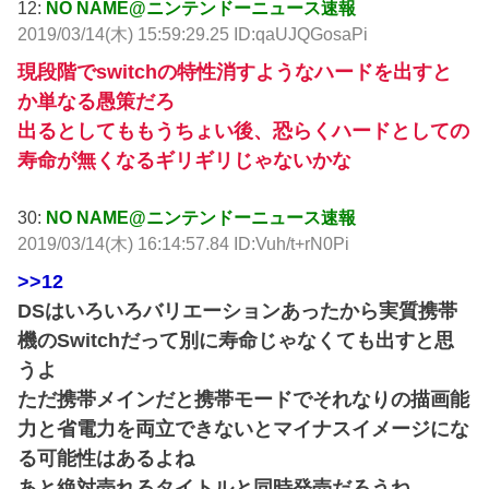
12:
NO NAME@ニンテンドーニュース速報
2019/03/14(木) 15:59:29.25 ID:qaUJQGosaPi
現段階でswitchの特性消すようなハードを出すと
か単なる愚策だろ
出るとしてももうちょい後、恐らくハードとしての
寿命が無くなるギリギリじゃないかな
30:
NO NAME@ニンテンドーニュース速報
2019/03/14(木) 16:14:57.84 ID:Vuh/t+rN0Pi
>>12
DSはいろいろバリエーションあったから実質携帯
機のSwitchだって別に寿命じゃなくても出すと思
うよ
ただ携帯メインだと携帯モードでそれなりの描画能
力と省電力を両立できないとマイナスイメージにな
る可能性はあるよね
あと絶対売れるタイトルと同時発売だろうね