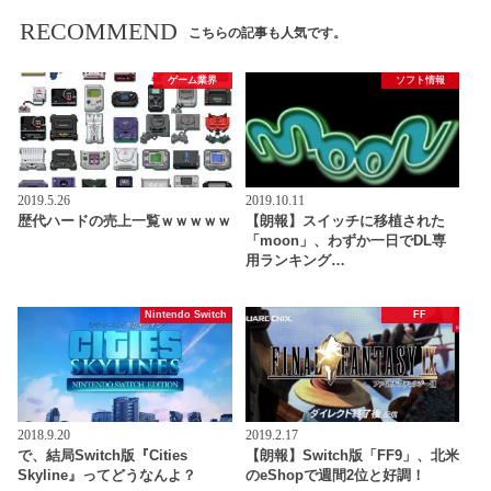
RECOMMEND
こちらの記事も人気です。
ゲーム業界
ソフト情報
2019.5.26
2019.10.11
歴代ハードの売上一覧ｗｗｗｗｗ
【朗報】スイッチに移植された
「moon」、わずか一日でDL専
用ランキング…
Nintendo Switch
FF
2018.9.20
2019.2.17
で、結局Switch版『Cities
【朗報】Switch版「FF9」、北米
Skyline』ってどうなんよ？
のeShopで週間2位と好調！