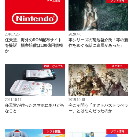
ゲーム業界
ソフト情報
2018.7.25
2020.4.6
任天堂、海外のROM配布サイト
零シリーズの菊池啓介氏「零の新
を提訴 損害賠償は100億円規模
作をめぐる話に進展があった」
か
雑談・なんでも
スクエニ
2021.10.17
2019.10.18
任天堂が作ったスマホにありがち
今こそ問う「オクトパストラベラ
なこと
ー」とはなんだったのか
ソフト情報
ソフト情報