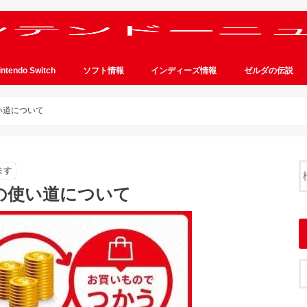
intendo Switch
ソフト情報
インディーズ情報
ゼルダの伝説
い道について
ます
トの使い道について