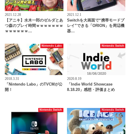
2021.12.28
2021.12.1
【アニキ】水木一郎のゼルダとあ
Switchを大画面で“携帯モードプ
つ森のプレイ時間ｗｗｗｗｗｗｗ
レイ”できる「ORION」を周辺機
ｗｗｗｗｗｗ…
器…
Nintendo Labo
Nintendo Switch
2018.3.31
2020.8.19
「Nintendo Labo」のTVCMが公
「Indie World Showcase
開！
8.18.20」感想・評価まとめ
Nintendo Switch
Nintendo Switch