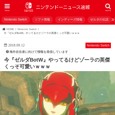
menu
search
Nintendo Switch
ソフト情報
インディーズ情報
ゼルダの伝説
HOME
Nintendo Switch
今『ゼルダBotW』やってるけどゾーラの英傑くっそ可愛いｗｗｗ
2018.09.12
Nintendo Switch
海外在住者に向けて情報を発信しています
今『ゼルダBotW』やってるけどゾーラの英傑
くっそ可愛いｗｗｗ