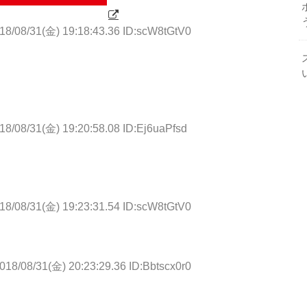
18/08/31(金) 19:18:43.36 ID:scW8tGtV0
用元: http://krsw.5ch.net/test/read.cgi/ghard/1535710723/
18/08/31(金) 19:20:58.08 ID:Ej6uaPfsd
18/08/31(金) 19:23:31.54 ID:scW8tGtV0
018/08/31(金) 20:23:29.36 ID:Bbtscx0r0