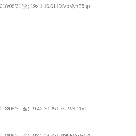
018/08/31(金) 19:41:10.01 ID:VpMyhE5up
018/08/31(金) 19:42:30.95 ID:scW8tGtV0
018/08/31(金) 19:45:59.55 ID:pK+Te7MOd