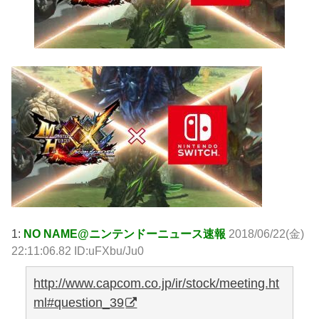
1:
NO NAME@ニンテンドーニュース速報
2018/06/22(金)
22:11:06.82 ID:uFXbu/Ju0
http://www.capcom.co.jp/ir/stock/meeting.ht
ml#question_39