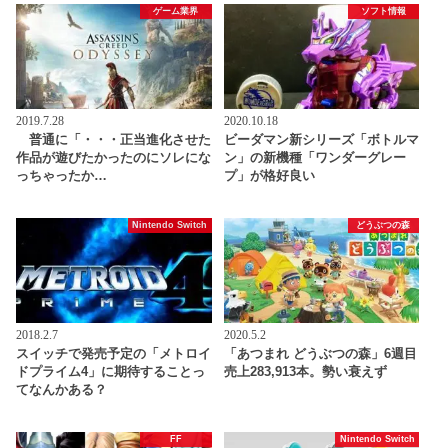
ゲーム業界
ソフト情報
2019.7.28
2020.10.18
普通に「・・・正当進化させた
ビーダマン新シリーズ「ボトルマ
作品が遊びたかったのにソレにな
ン」の新機種「ワンダーグレー
っちゃったか…
プ」が格好良い
Nintendo Switch
どうぶつの森
2018.2.7
2020.5.2
スイッチで発売予定の「メトロイ
「あつまれ どうぶつの森」6週目
ドプライム4」に期待することっ
売上283,913本。勢い衰えず
てなんかある？
FF
Nintendo Switch