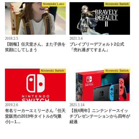
Nintendo Labo
Nintendo Switch
2018.2.5
2021.3.4
【朗報】任天堂さん、また子供を
ブレイブリーデフォルト2公式
笑顔にしてしまう
「売れ過ぎてすまん」
Nintendo Switch
Nintendo Switch
2019.2.6
2021.1.14
有名リーカーエミリーさん「任天
【祝4周年】ニンテンドースイッ
堂販売の2019年タイトルが5(最
チプレゼンテーションから四年が
小)～1…
経過