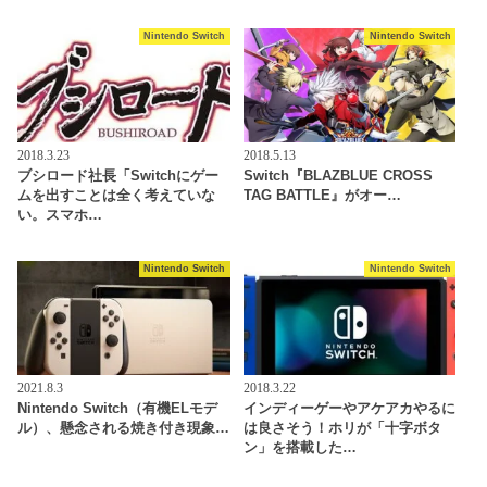
Nintendo Switch
Nintendo Switch
2018.3.23
2018.5.13
ブシロード社長「Switchにゲー
Switch『BLAZBLUE CROSS
ムを出すことは全く考えていな
TAG BATTLE』がオー…
い。スマホ…
Nintendo Switch
Nintendo Switch
2021.8.3
2018.3.22
Nintendo Switch（有機ELモデ
インディーゲーやアケアカやるに
ル）、懸念される焼き付き現象…
は良さそう！ホリが「十字ボタ
ン」を搭載した…