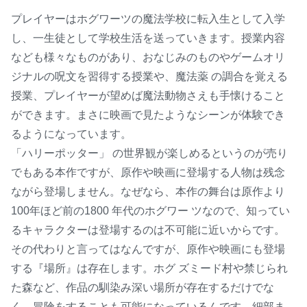
プレイヤーはホグワーツの魔法学校に転入生として入学
し、一生徒として学校生活を送っていきます。授業内容
なども様々なものがあり、おなじみのものやゲームオリ
ジナルの呪文を習得する授業や、魔法薬 の調合を覚える
授業、プレイヤーが望めば魔法動物さえも手懐けること
ができます。まさに映画で見たようなシーンが体験でき
るようになっています。
「ハリーポッター」 の世界観が楽しめるというのが売り
でもある本作ですが、原作や映画に登場する人物は残念
ながら登場しません。なぜなら、本作の舞台は原作より
100年ほど前の1800 年代のホグワー ツなので、知ってい
るキャラクターは登場するのは不可能に近いからです。
その代わりと言ってはなんですが、原作や映画にも登場
する『場所』は存在します。ホグ ズミード村や禁じられ
た森など、作品の馴染み深い場所が存在するだけでな
く、冒険をすることも可能になっているんです。細部ま