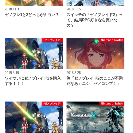
2018.11.3
2018.3.15
ゼノブレ1と2どっちが面白い？
スイッチの「ゼノブレイド2」っ
て、結局RPG好きなら買いな
の？
ゼノブレイド
Nintendo Switch
2019.3.19
2018.3.28
ワイついにゼノブレイド2を購入
俺「ゼノブレイド2のここが不満
する！！！
だなあ」ニシ「ゼノコンプ！」
ゼノブレイド
Nintendo Switch