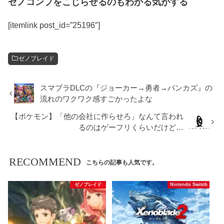
ゼノコンプをこじらせるのもわかる気がする
[itemlink post_id=”25196″]
ゼノブレイド
スマブラDLCの『ジョーカー→勇者→バンカズ』の
流れのワクワク感すごかったよな
【ポケモン】「他の会社に作らせろ」なんて言われ
るのはゲーフリくらいだけど…
RECOMMEND
こちらの記事も人気です。
ゼノブレイド
Nintendo Switch