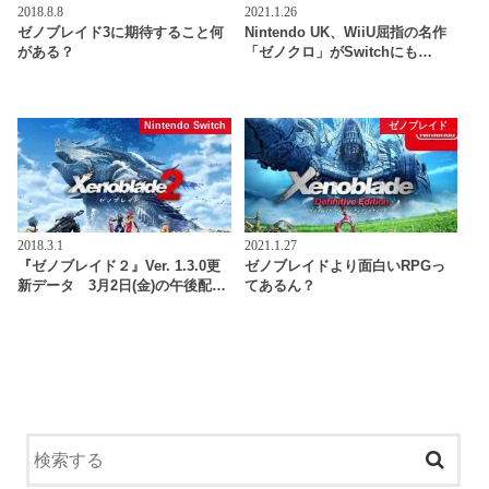
2018.8.8
2021.1.26
ゼノブレイド3に期待すること何
Nintendo UK、WiiU屈指の名作
がある？
「ゼノクロ」がSwitchにも…
Nintendo Switch
ゼノブレイド
2018.3.1
2021.1.27
『ゼノブレイド２』Ver. 1.3.0更
ゼノブレイドより面白いRPGっ
新データ 3月2日(金)の午後配…
てあるん？