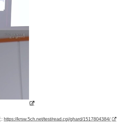
:
https://krsw.5ch.net/test/read.cgi/ghard/1517804384/